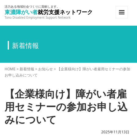
活力ある地域社会づくりに貢献します。
東濃障がい者
就労支援ネットワーク
Tono Disabled Employment Support Network
新着情報
HOME
>
新着情報
>
お知らせ
>
【企業様向け】障がい者雇用セミナーの参加
お申し込みについて
【企業様向け】障がい者雇
用セミナーの参加お申し込
みについて
2025年11月13日