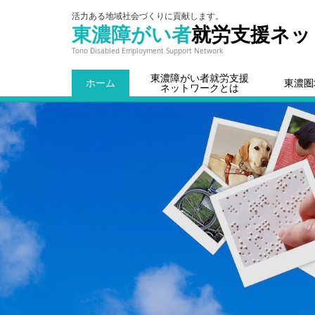
活力ある地域社会づくりに貢献します。
東濃障がい者
就労支援ネッ
Tono Disabled Employment Support Network
東濃障がい者就労支援
ホーム
東濃圏
ネットワークとは