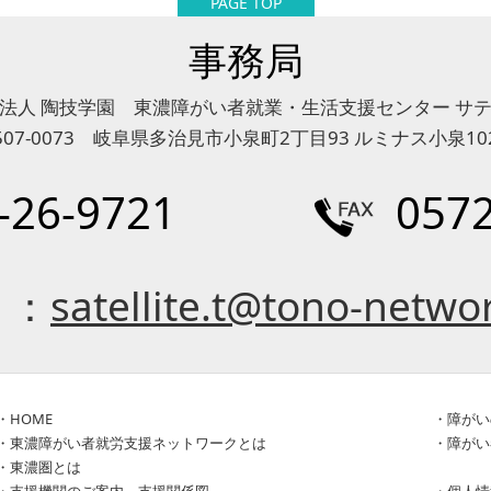
PAGE TOP
事務局
法人 陶技学園 東濃障がい者就業・生活支援センター サ
507-0073 岐阜県多治見市小泉町2丁目93 ルミナス小泉10
-26-9721
0572
l ：
satellite.t@tono-networ
・
HOME
・
障がい
・
東濃障がい者就労支援ネットワークとは
・
障がい
・
東濃圏とは
・
支援機関のご案内、支援関係図
・
個人情