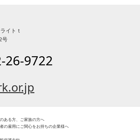
テライトｔ
2号
-26-9722
k.or.jp
のある方、ご家族の方へ
者の雇用にご関心をお持ちの企業様へ
報保護方針