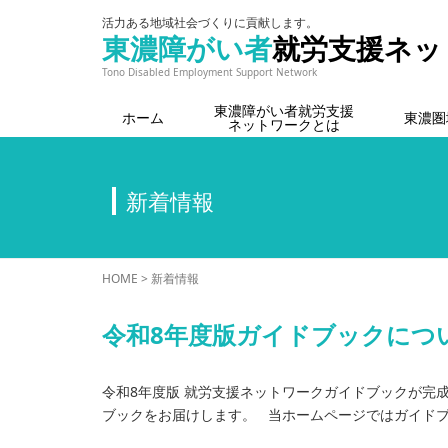
活力ある地域社会づくりに貢献します。
東濃障がい者
就労支援ネッ
Tono Disabled Employment Support Network
東濃障がい者就労支援
ホーム
東濃圏
ネットワークとは
新着情報
HOME
>
新着情報
令和8年度版ガイドブックにつ
令和8年度版 就労支援ネットワークガイドブックが完
ブックをお届けします。 当ホームページではガイドブッ