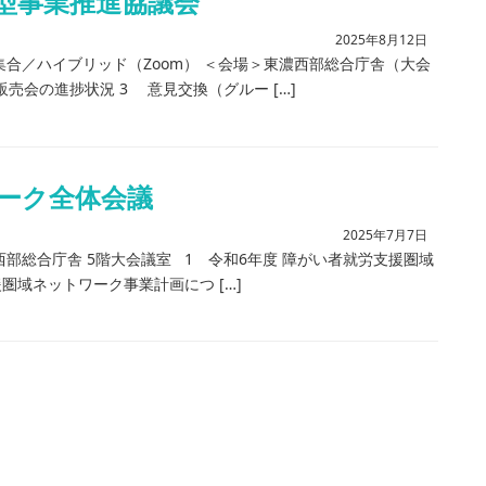
B型事業推進協議会
2025年8月12日
方法＞集合／ハイブリッド（Zoom） ＜会場＞東濃西部総合庁舎（大会
売会の進捗状況 3 意見交換（グルー […]
ーク全体会議
2025年7月7日
東濃西部総合庁舎 5階大会議室 1 令和6年度 障がい者就労支援圏域
圏域ネットワーク事業計画につ […]