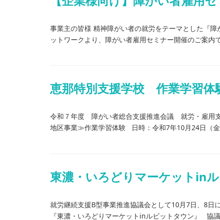
【企業様向け】障がい者雇用セ
事業主の皆様 精神障がい者の就労をテーマとした『障
ットワークより、障がい者雇用セミナー開催のご案内です
恵那特別支援学校 作業学習体
令和７年度 障がい者総合支援推進会議 就労・雇用支
地区事業≫作業学習体験 日時：令和7年10月24日（金）10
東濃・いろどりマーケットin
就労継続支援B型事業推進協議会として10月7日、8
『東濃・いろどりマーケットinルビットタウン』 協議