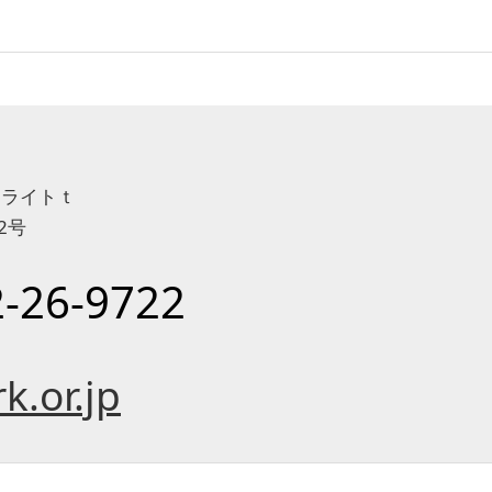
テライトｔ
2号
-26-9722
k.or.jp