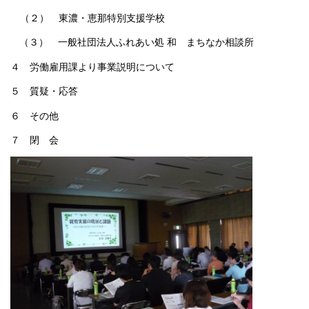
（２） 東濃・恵那特別支援学校
（３） 一般社団法人ふれあい処
和 まちなか相談所
４ 労働雇用課より事業説明について
５ 質疑・応答
６ その他
７ 閉 会