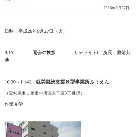
2016年9月27日
日時：平成
28
年
9
月
27
日（火）
9:15
開会の挨拶 サテライト
t
所長 藏前芳
勝
就労継続支援Ｂ型事業所ふぅえん
10:30
～
11:40
（愛知県名古屋市中川区太平通
3
丁目15）
作業見学