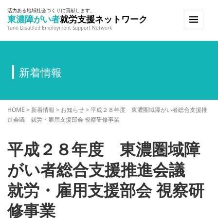
活力ある地域社会づくりに貢献します。
東濃障がい者
就労支援ネットワーク
Tono Disabled Employment Support Network
新着情報
HOME
>
新着情報
>
お知らせ
>
平成２８年度 東濃圏域障がい者総合支援推
進会議 就労・雇用支援部会 視察研修事業
平成２８年度 東濃圏域障
がい者総合支援推進会議
就労・雇用支援部会 視察研
修事業